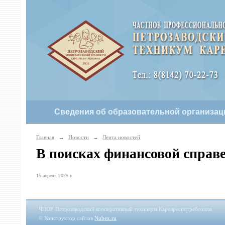
Сведения об образовательной организац
Главная
→
Новости
→
Лента новостей
В поисках финансовой справ
15 апреля 2025 г.
ЧПОУ Петрозаводский кооперативный техникум Карелреспотребсоюза
© Конструктор сайтов
Nubex.ru