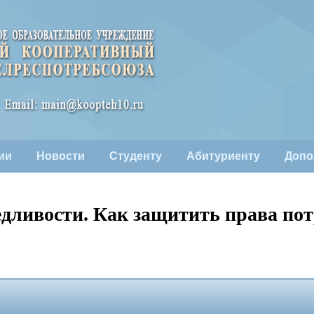
ии
Новости
Студенту
Абитуриенту
Допо
едливости. Как защитить права по