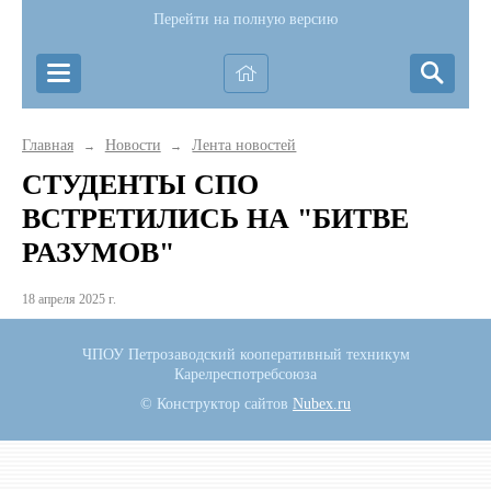
Перейти на полную версию
Главная
Новости
Лента новостей
→
→
СТУДЕНТЫ СПО
ВСТРЕТИЛИСЬ НА "БИТВЕ
РАЗУМОВ"
18 апреля 2025 г.
ЧПОУ Петрозаводский кооперативный техникум
Карелреспотребсоюза
© Конструктор сайтов
Nubex.ru