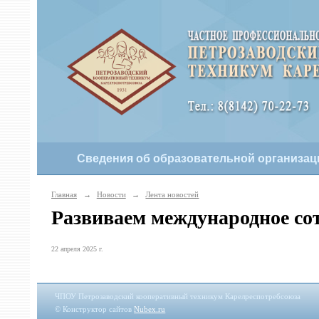
Сведения об образовательной организац
Главная
→
Новости
→
Лента новостей
Развиваем международное со
22 апреля 2025 г.
ЧПОУ Петрозаводский кооперативный техникум Карелреспотребсоюза
© Конструктор сайтов
Nubex.ru