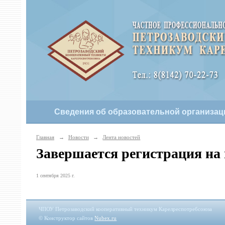
Сведения об образовательной организац
Главная
→
Новости
→
Лента новостей
Завершается регистрация на
1 сентября 2025 г.
ЧПОУ Петрозаводский кооперативный техникум Карелреспотребсоюза
© Конструктор сайтов
Nubex.ru