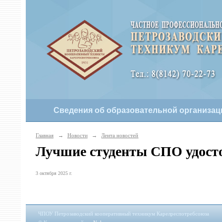
Сведения об образовательной организац
Главная
→
Новости
→
Лента новостей
Лучшие студенты СПО удост
3 октября 2025 г.
ЧПОУ Петрозаводский кооперативный техникум Карелреспотребсоюза