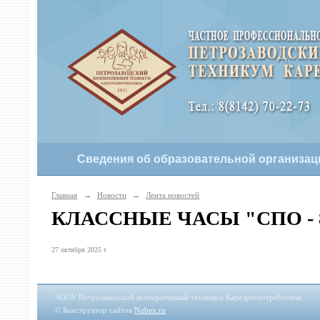
Сведения об образовательной организац
Главная
→
Новости
→
Лента новостей
КЛАССНЫЕ ЧАСЫ "СПО - 
27 октября 2025 г.
ЧПОУ Петрозаводский кооперативный техникум Карелреспотребсоюза
© Конструктор сайтов
Nubex.ru