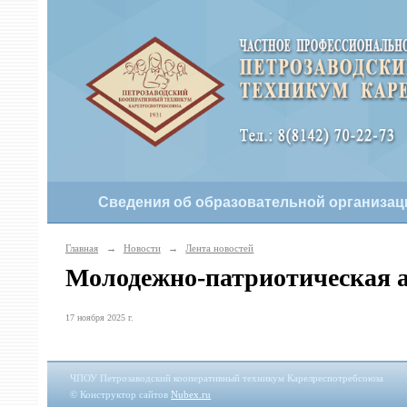
Сведения об образовательной организац
Главная
→
Новости
→
Лента новостей
Молодежно-патриотическая 
17 ноября 2025 г.
ЧПОУ Петрозаводский кооперативный техникум Карелреспотребсоюза
© Конструктор сайтов
Nubex.ru