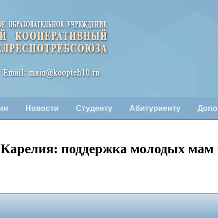
ии
Новости
Студенту
Абитуриенту
Допо
 Карелия: поддержка молодых мам 