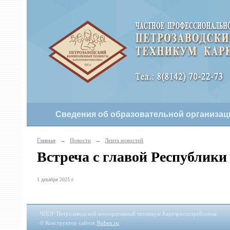
Сведения об образовательной организац
Главная
→
Новости
→
Лента новостей
Встреча с главой Республики
1 декабря 2025 г.
ЧПОУ Петрозаводский кооперативный техникум Карелреспотребсоюза
© Конструктор сайтов
Nubex.ru