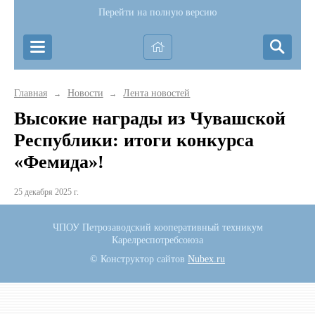
Перейти на полную версию
Главная
Новости
Лента новостей
→
→
Высокие награды из Чувашской
Республики: итоги конкурса
«Фемида»!
25 декабря 2025 г.
ЧПОУ Петрозаводский кооперативный техникум
Карелреспотребсоюза
© Конструктор сайтов
Nubex.ru