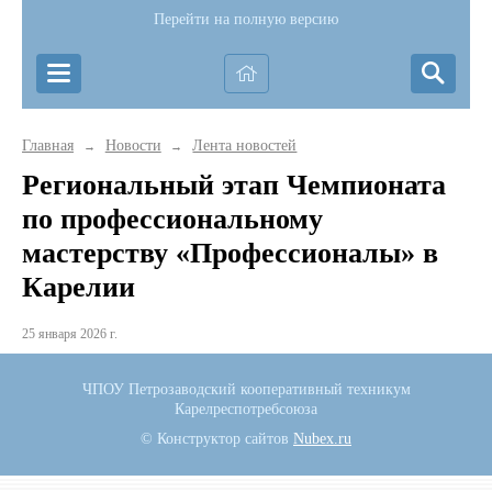
Перейти на полную версию
Главная
Новости
Лента новостей
→
→
Региональный этап Чемпионата
по профессиональному
мастерству «Профессионалы» в
Карелии
25 января 2026 г.
ЧПОУ Петрозаводский кооперативный техникум
Карелреспотребсоюза
© Конструктор сайтов
Nubex.ru