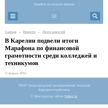
Перейти на полную версию
Главная
Новости
Лента новостей
→
→
В Карелии подвели итоги
Марафона по финансовой
грамотности среди колледжей и
техникумов
11 февраля 2026 г.
ЧПОУ Петрозаводский кооперативный техникум
Карелреспотребсоюза
© Конструктор сайтов
Nubex.ru