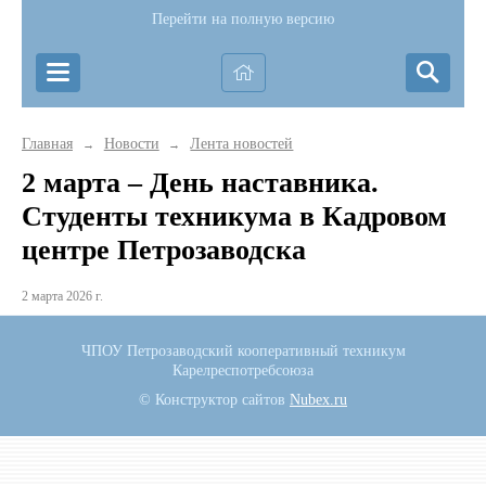
Перейти на полную версию
Главная
Новости
Лента новостей
→
→
2 марта – День наставника.
Студенты техникума в Кадровом
центре Петрозаводска
2 марта 2026 г.
ЧПОУ Петрозаводский кооперативный техникум
Карелреспотребсоюза
© Конструктор сайтов
Nubex.ru