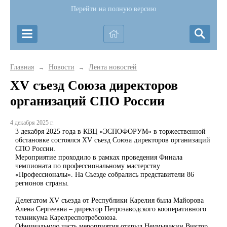
Перейти на полную версию
Главная
Новости
Лента новостей
→
→
XV съезд Союза директоров
организаций СПО России
4 декабря 2025 г.
3 декабря 2025 года в КВЦ «ЭСПОФОРУМ» в торжественной
обстановке состоялся XV съезд Союза директоров организаций
СПО России.
Мероприятие проходило в рамках проведения Финала
чемпионата по профессиональному мастерству
«Профессионалы». На Съезде собрались представители 86
регионов страны.
Делегатом XV съезда от Республики Карелия была Майорова
Алена Сергеевна – директор Петрозаводского кооперативного
техникума Карелреспотребсоюза.
Официальную часть мероприятия открыл Неумывакин Виктор