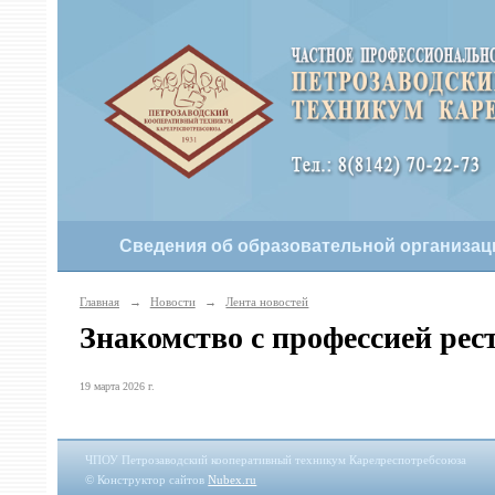
Сведения об образовательной организац
Главная
→
Новости
→
Лента новостей
Знакомство с профессией рес
19 марта 2026 г.
ЧПОУ Петрозаводский кооперативный техникум Карелреспотребсоюза
© Конструктор сайтов
Nubex.ru