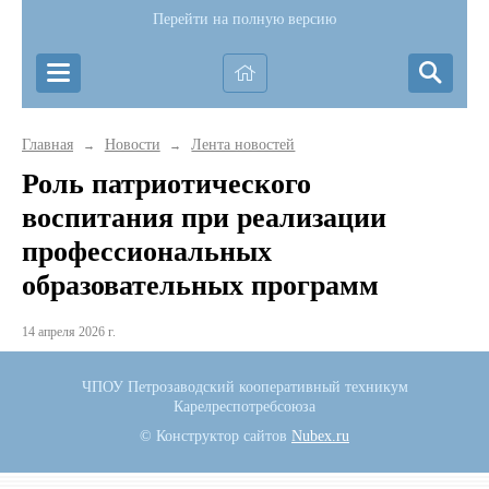
Перейти на полную версию
Главная
Новости
Лента новостей
→
→
Роль патриотического
воспитания при реализации
профессиональных
образовательных программ
14 апреля 2026 г.
ЧПОУ Петрозаводский кооперативный техникум
Карелреспотребсоюза
© Конструктор сайтов
Nubex.ru