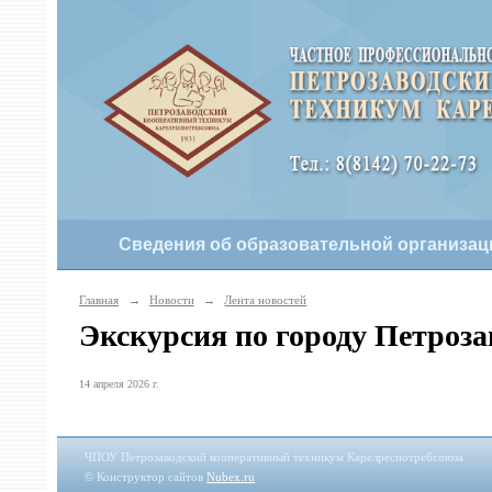
Сведения об образовательной организац
Главная
→
Новости
→
Лента новостей
Экскурсия по городу Петроза
14 апреля 2026 г.
ЧПОУ Петрозаводский кооперативный техникум Карелреспотребсоюза
© Конструктор сайтов
Nubex.ru