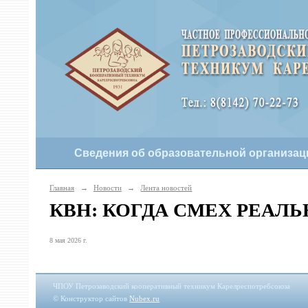
Сведения об образовательной организац
Главная
→
Новости
→
Лента новостей
КВН: КОГДА СМЕХ РЕАЛ
8 мая 2026 г.
ЧПОУ Петрозаводский кооперативный техникум Карелреспотребсоюза
© Конструктор сайтов
Nubex.ru