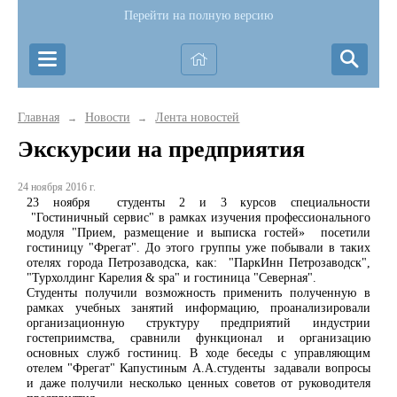
Перейти на полную версию
Главная
Новости
Лента новостей
→
→
Экскурсии на предприятия
24 ноября 2016 г.
23 ноября студенты 2 и 3 курсов специальности
"Гостиничный сервис" в рамках изучения профессионального
модуля "Прием, размещение и выписка гостей» посетили
гостиницу "Фрегат". До этого группы уже побывали в таких
отелях города Петрозаводска, как: "ПаркИнн Петрозаводск",
"Турхолдинг Карелия & spa" и гостиница "Северная".
Студенты получили возможность применить полученную в
рамках учебных занятий информацию, проанализировали
организационную структуру предприятий индустрии
гостеприимства, сравнили функционал и организацию
основных служб гостиниц. В ходе беседы с управляющим
отелем "Фрегат" Капустиным А.А.студенты задавали вопросы
и даже получили несколько ценных советов от руководителя