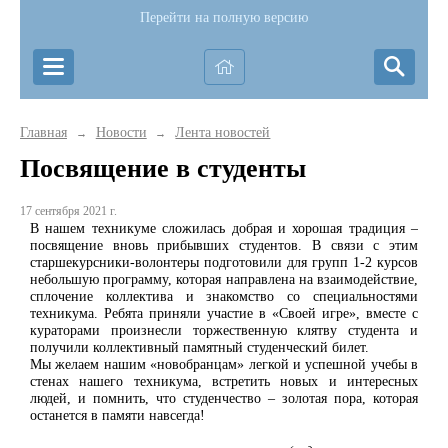
Перейти на полную версию
Главная
Новости
Лента новостей
→
→
Посвящение в студенты
17 сентября 2021 г.
В нашем техникуме сложилась добрая и хорошая традиция –
посвящение вновь прибывших студентов. В связи с этим
старшекурсники-волонтеры подготовили для групп 1-2 курсов
небольшую программу, которая направлена на взаимодействие,
сплочение коллектива и знакомство со специальностями
техникума. Ребята приняли участие в «Своей игре», вместе с
кураторами произнесли торжественную клятву студента и
получили коллективный памятный студенческий билет.
Мы желаем нашим «новобранцам» легкой и успешной учебы в
стенах нашего техникума, встретить новых и интересных
людей, и помнить, что студенчество – золотая пора, которая
останется в памяти навсегда!