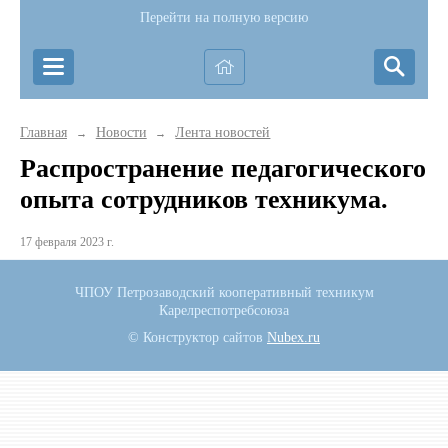
Перейти на полную версию
Главная
Новости
Лента новостей
→
→
Распространение педагогического
опыта сотрудников техникума.
17 февраля 2023 г.
ЧПОУ Петрозаводский кооперативный техникум
Карелреспотребсоюза
© Конструктор сайтов
Nubex.ru