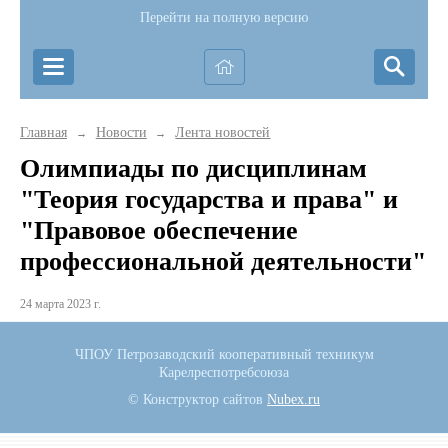
Перейти на полную версию
Главная
Новости
Лента новостей
→
→
Олимпиады по дисциплинам
"Теория государства и права" и
"Правовое обеспечение
профессиональной деятельности"
24 марта 2023 г.
ЧПОУ Петрозаводский кооперативный техникум
Карелреспотребсоюза
© Конструктор сайтов
Nubex.ru