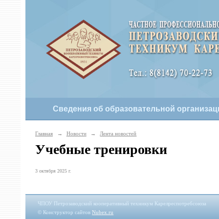
Сведения об образовательной организац
Главная
→
Новости
→
Лента новостей
Учебные тренировки
3 октября 2025 г.
ЧПОУ Петрозаводский кооперативный техникум Карелреспотребсоюза
© Конструктор сайтов
Nubex.ru